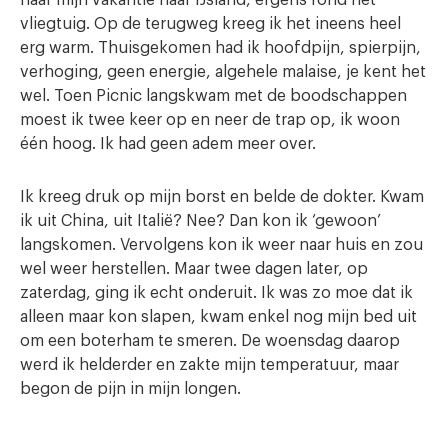
naar mijn vakantie naar IJsland, ergens rond het
vliegtuig. Op de terugweg kreeg ik het ineens heel
erg warm. Thuisgekomen had ik hoofdpijn, spierpijn,
verhoging, geen energie, algehele malaise, je kent het
wel. Toen Picnic langskwam met de boodschappen
moest ik twee keer op en neer de trap op, ik woon
één hoog. Ik had geen adem meer over.
Ik kreeg druk op mijn borst en belde de dokter. Kwam
ik uit China, uit Italië? Nee? Dan kon ik ‘gewoon’
langskomen. Vervolgens kon ik weer naar huis en zou
wel weer herstellen. Maar twee dagen later, op
zaterdag, ging ik echt onderuit. Ik was zo moe dat ik
alleen maar kon slapen, kwam enkel nog mijn bed uit
om een boterham te smeren. De woensdag daarop
werd ik helderder en zakte mijn temperatuur, maar
begon de pijn in mijn longen.