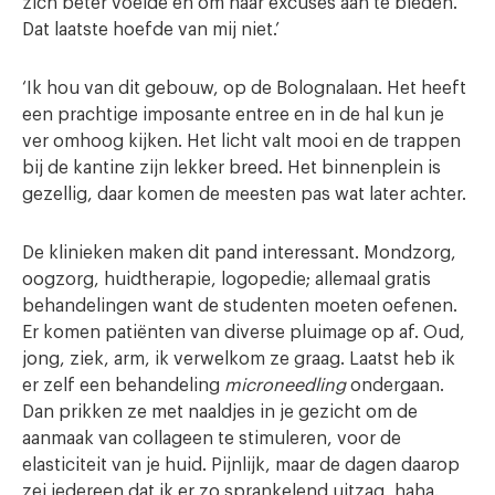
zich beter voelde en om haar excuses aan te bieden.
Dat laatste hoefde van mij niet.’
‘Ik hou van dit gebouw, op de Bolognalaan. Het heeft
een prachtige imposante entree en in de hal kun je
ver omhoog kijken. Het licht valt mooi en de trappen
bij de kantine zijn lekker breed. Het binnenplein is
gezellig, daar komen de meesten pas wat later achter.
De klinieken maken dit pand interessant. Mondzorg,
oogzorg, huidtherapie, logopedie; allemaal gratis
behandelingen want de studenten moeten oefenen.
Er komen patiënten van diverse pluimage op af. Oud,
jong, ziek, arm, ik verwelkom ze graag. Laatst heb ik
er zelf een behandeling
microneedling
ondergaan.
Dan prikken ze met naaldjes in je gezicht om de
aanmaak van collageen te stimuleren, voor de
elasticiteit van je huid. Pijnlijk, maar de dagen daarop
zei iedereen dat ik er zo sprankelend uitzag, haha.