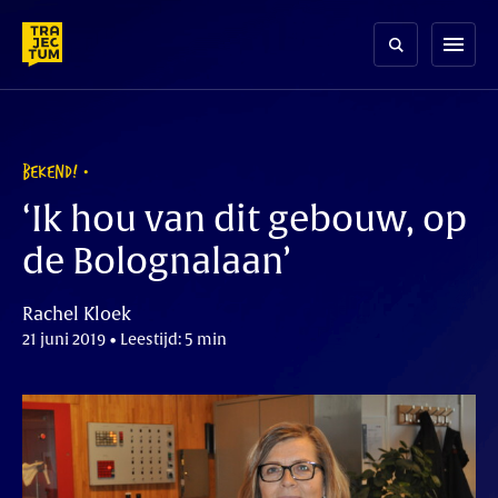
Skip
to
menu
content
BEKEND!
‘Ik hou van dit gebouw, op
de Bolognalaan’
Rachel Kloek
21 juni 2019 • Leestijd: 5 min