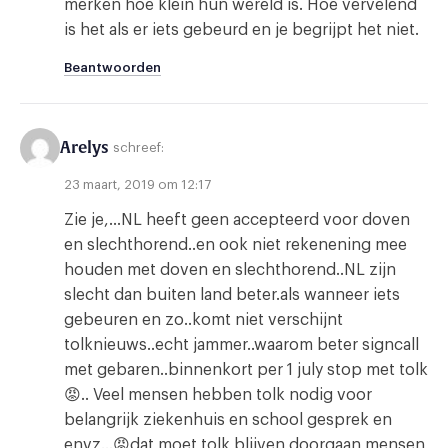
merken hoe klein hun wereld is. Hoe vervelend
is het als er iets gebeurd en je begrijpt het niet.
Beantwoorden
Arelys
schreef:
23 maart, 2019 om 12:17
Zie je,…NL heeft geen accepteerd voor doven
en slechthorend..en ook niet rekenening mee
houden met doven en slechthorend..NL zijn
slecht dan buiten land beter.als wanneer iets
gebeuren en zo..komt niet verschijnt
tolknieuws..echt jammer..waarom beter signcall
met gebaren..binnenkort per 1 july stop met tolk
😡.. Veel mensen hebben tolk nodig voor
belangrijk ziekenhuis en school gesprek en
envz…😡dat moet tolk blijven doorgaan mensen