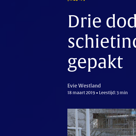
Drie do
schietin
gepakt
Evie Westland
18 maart 2019 • Leestijd: 3 min