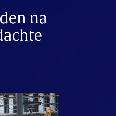
nden na
dachte