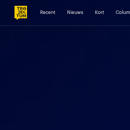
Skip
to
Recent
Nieuws
Kort
Colum
content