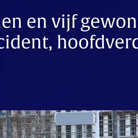
den en vijf gewo
cident, hoofdver