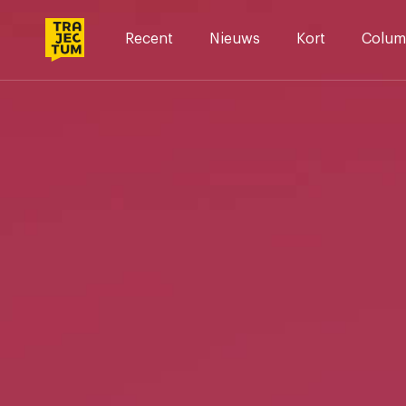
Skip
to
Recent
Nieuws
Kort
Colum
content