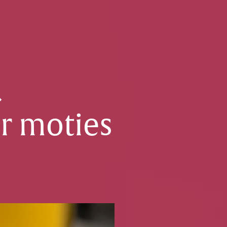
…
r moties