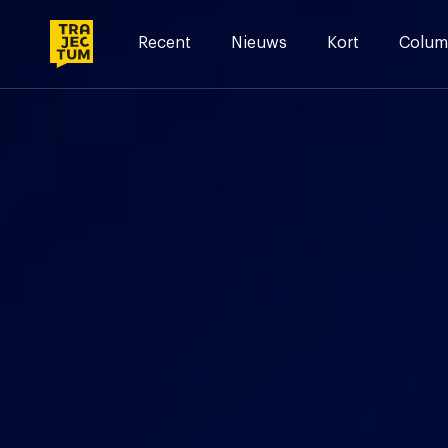
Skip
to
Recent
Nieuws
Kort
Colum
content