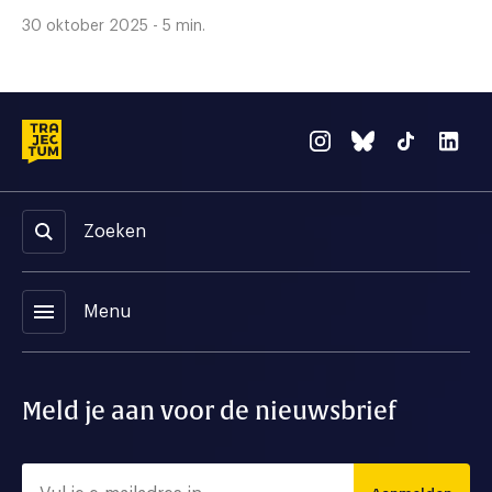
30 oktober 2025 - 5 min.
Zoeken
menu
Menu
Meld je aan voor de nieuwsbrief