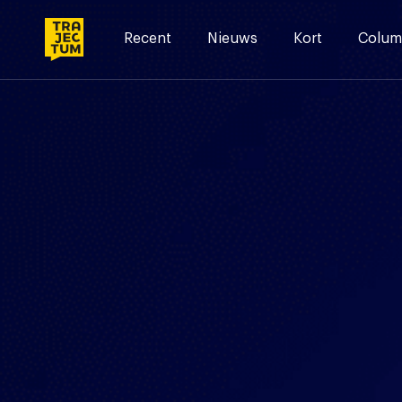
Skip
to
Recent
Nieuws
Kort
Colum
content