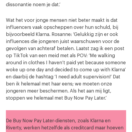
dissonantie noem je dat.’
Wat het voor jonge mensen niet beter maakt is dat
influencers vaak opscheppen over hun schuld, bij
bijvoorbeeld Klarna. Rosanne: ‘Gelukkig zijn er ook
influences die jongeren juist waarschuwen voor de
gevolgen van achteraf betalen. Laatst zag ik een post
op TikTok van een meid met als POV: ‘Me walking
around in clothes I haven’t paid yet because someone
woke up one day and decided to come up with Klarna’
en daarbij de hashtag ‘I need adult supervision!’ Dat
ben ik helemaal met haar eens; we moeten onze
jongeren meer beschermen. Als het aan mij ligt,
stoppen we helemaal met Buy Now Pay Later.’
De Buy Now Pay Later-diensten, zoals Klarna en
Riverty, werken hetzelfde als creditcard maar hoeven