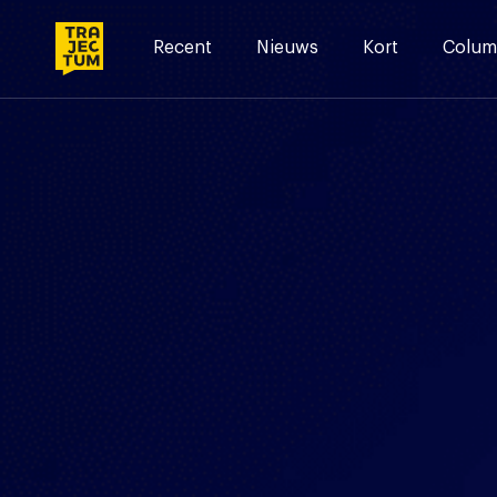
Skip
to
Recent
Nieuws
Kort
Colum
content