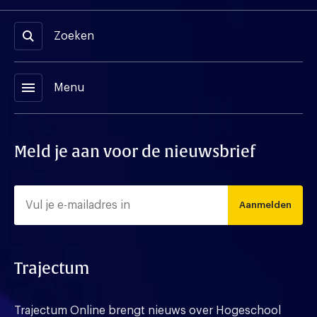
Zoeken
menu
Menu
Meld je aan voor de nieuwsbrief
Aanmelden
Trajectum
Trajectum Online brengt nieuws over Hogeschool