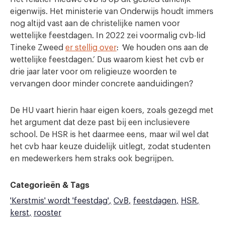
eigenwijs. Het ministerie van Onderwijs houdt immers
nog altijd vast aan de christelijke namen voor
wettelijke feestdagen. In 2022 zei voormalig cvb-lid
Tineke Zweed
er stellig over
:
‘
We houden ons aan de
wettelijke feestdagen.’ Dus waarom kiest het cvb er
drie jaar later voor om religieuze woorden te
vervangen door minder concrete aanduidingen?
De HU vaart hierin haar eigen koers, zoals gezegd met
het argument dat deze past bij een inclusievere
school. De HSR is het daarmee eens, maar wil wel dat
het cvb haar keuze duidelijk uitlegt, zodat studenten
en medewerkers hem straks ook begrijpen.
Categorieën & Tags
'Kerstmis' wordt 'feestdag'
CvB
feestdagen
HSR
kerst
rooster