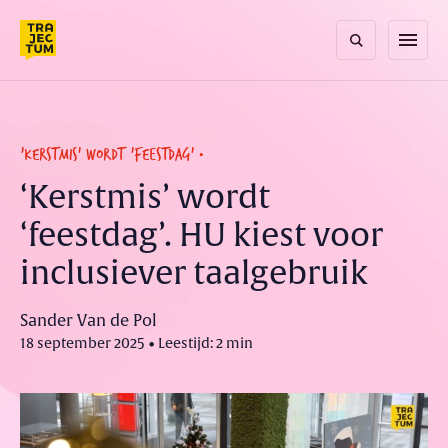
Skip
to
menu
content
'KERSTMIS' WORDT 'FEESTDAG'
‘Kerstmis’ wordt
‘feestdag’. HU kiest voor
inclusiever taalgebruik
Sander Van de Pol
18 september 2025 • Leestijd: 2 min