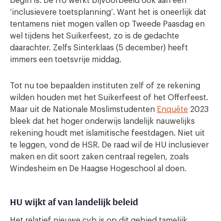
begin is. De HU werkt bijvoorbeeld ook aan een
‘inclusievere toetsplanning’. Want het is oneerlijk dat
tentamens niet mogen vallen op Tweede Paasdag en
wel tijdens het Suikerfeest, zo is de gedachte
daarachter. Zelfs Sinterklaas (5 december) heeft
immers een toetsvrije middag.
Tot nu toe bepaalden instituten zelf of ze rekening
wilden houden met het Suikerfeest of het Offerfeest.
Maar uit de Nationale Moslimstudenten
Enquête
2023
bleek dat het hoger onderwijs landelijk nauwelijks
rekening houdt met islamitische feestdagen. Niet uit
te leggen, vond de HSR. De raad wil de HU inclusiever
maken en dit soort zaken centraal regelen, zoals
Windesheim en De Haagse Hogeschool al doen.
HU wijkt af van landelijk beleid
Het relatief nieuwe cvb is op dit gebied tamelijk