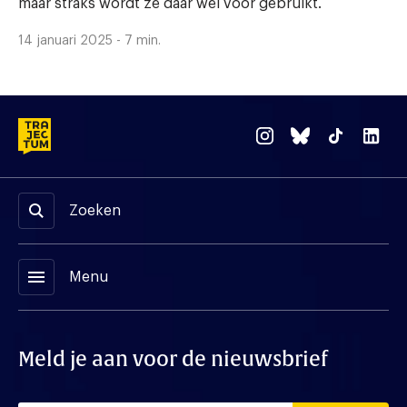
maar straks wordt ze daar wel voor gebruikt.
14 januari 2025 - 7 min.
Zoeken
menu
Menu
Meld je aan voor de nieuwsbrief