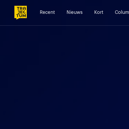
Skip
to
Recent
Nieuws
Kort
Colum
content