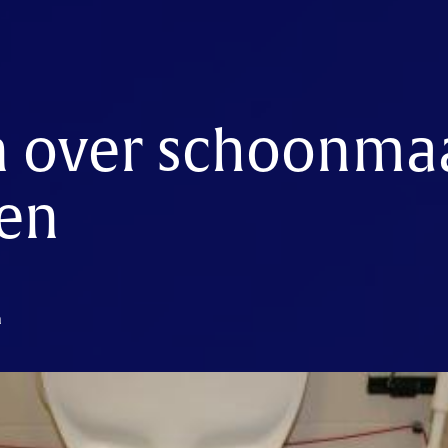
n over schoonma
en
n