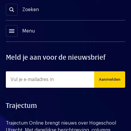
Zoeken
menu
Menu
Meld je aan voor de nieuwsbrief
Aanmelden
Trajectum
Trajectum Online brengt nieuws over Hogeschool
Utrecht. Met dagelijkse berichtgeving, columns,