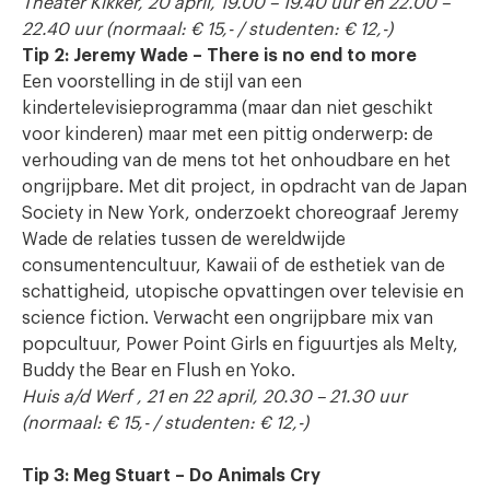
Theater Kikker, 20 april, 19.00 – 19.40 uur en 22.00 –
22.40 uur (normaal: € 15,- / studenten: € 12,-)
Tip 2: Jeremy Wade – There is no end to more
Een voorstelling in de stijl van een
kindertelevisieprogramma (maar dan niet geschikt
voor kinderen) maar met een pittig onderwerp: de
verhouding van de mens tot het onhoudbare en het
ongrijpbare. Met dit project, in opdracht van de Japan
Society in New York, onderzoekt choreograaf Jeremy
Wade de relaties tussen de wereldwijde
consumentencultuur, Kawaii of de esthetiek van de
schattigheid, utopische opvattingen over televisie en
science fiction. Verwacht een ongrijpbare mix van
popcultuur, Power Point Girls en figuurtjes als Melty,
Buddy the Bear en Flush en Yoko.
Huis a/d Werf
, 21 en 22 april, 20.30 – 21.30 uur
(normaal: € 15,- / studenten: € 12,-)
Tip 3: Meg Stuart – Do Animals Cry