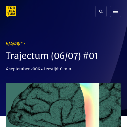
Skip
to
menu
content
MAGAZINE
Trajectum (06/07) #01
4 september 2006 • Leestijd: 0 min