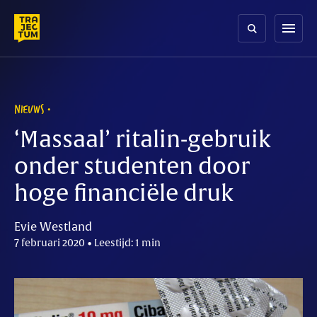
Skip
to
menu
content
NIEUWS
‘Massaal’ ritalin-gebruik
onder studenten door
hoge financiële druk
Evie Westland
7 februari 2020 • Leestijd: 1 min