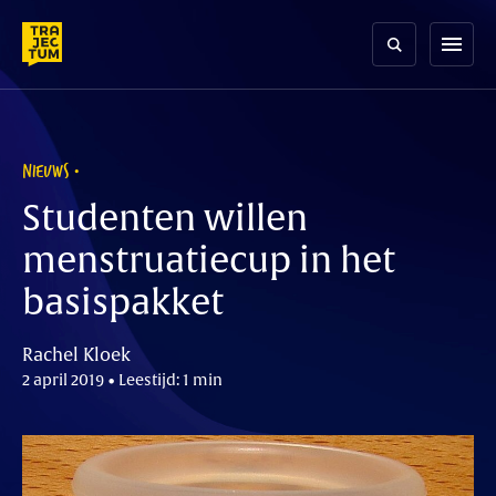
Skip
to
menu
content
NIEUWS
Studenten willen
menstruatiecup in het
basispakket
Rachel Kloek
2 april 2019 • Leestijd: 1 min