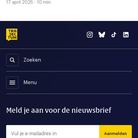
17 april 2025 - 10 min.
Zoeken
menu
Menu
Meld je aan voor de nieuwsbrief
Aanmelden