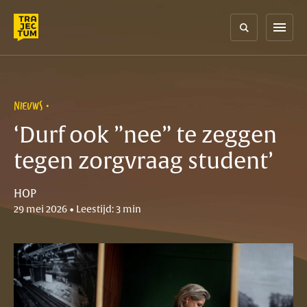
Skip
to
menu
content
NIEUWS
‘Durf ook ”nee” te zeggen
tegen zorgvraag student’
HOP
29 mei 2026 • Leestijd: 3 min