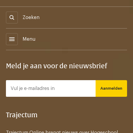
Zoeken
menu
Menu
Meld je aan voor de nieuwsbrief
Aanmelden
Trajectum
Trajectum Online brengt nieuws over Hogeschool