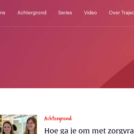
ns
Achtergrond
Series
Video
Over Traje
Achtergrond
Hoe ga je om met zorgvr