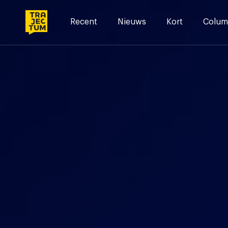
Skip
to
Recent
Nieuws
Kort
Colum
content