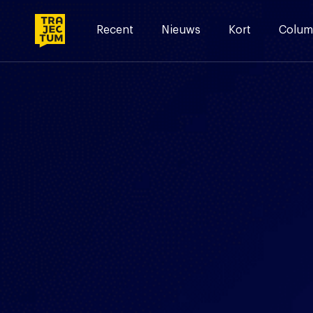
Skip
to
Recent
Nieuws
Kort
Colum
content