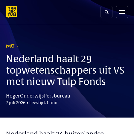
Skip
to
menu
content
KORT
Nederland haalt 29
topwetenschappers uit VS
met nieuw Tulp Fonds
HogerOnderwijsPersbureau
7 juli 2026 • Leestijd: 1 min