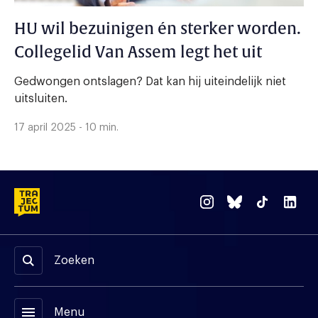
HU wil bezuinigen én sterker worden.
Collegelid Van Assem legt het uit
Gedwongen ontslagen? Dat kan hij uiteindelijk niet
uitsluiten.
17 april 2025 - 10 min.
Zoeken
menu
Menu