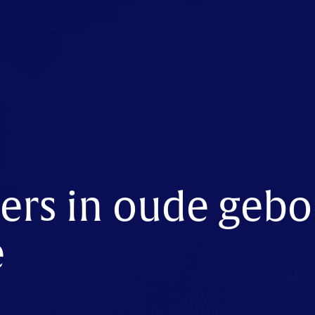
kers in oude geb
e