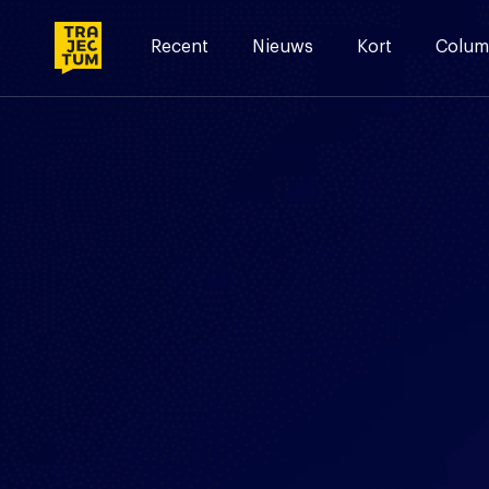
Skip
to
Recent
Nieuws
Kort
Colum
content