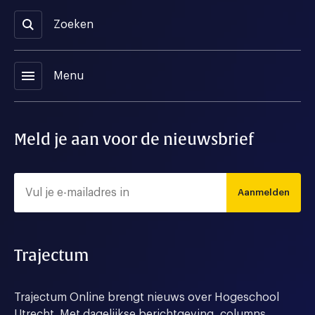
Zoeken
menu
Menu
Meld je aan voor de nieuwsbrief
Aanmelden
Trajectum
Trajectum Online brengt nieuws over Hogeschool
Utrecht. Met dagelijkse berichtgeving, columns,