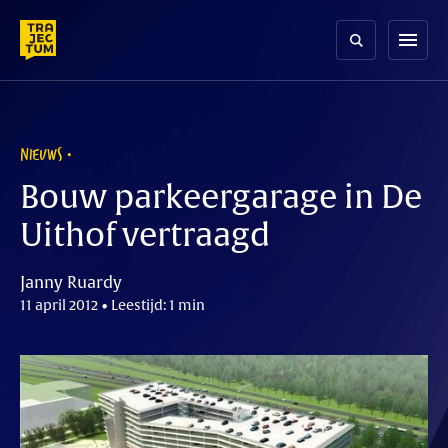
Skip
to
menu
content
NIEUWS
Bouw parkeergarage in De
Uithof vertraagd
Janny Ruardy
11 april 2012 • Leestijd: 1 min