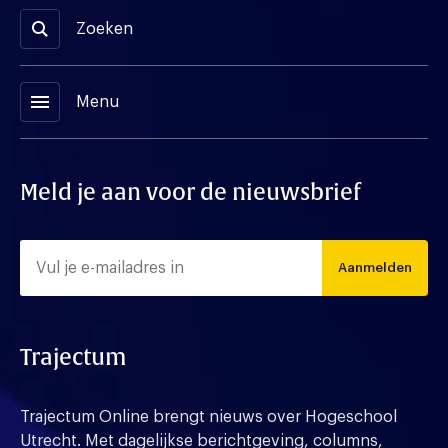
Zoeken
menu
Menu
Meld je aan voor de nieuwsbrief
Aanmelden
Trajectum
Trajectum Online brengt nieuws over Hogeschool
Utrecht. Met dagelijkse berichtgeving, columns,