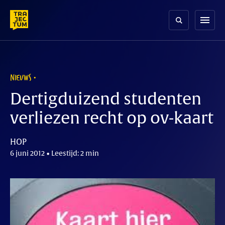
Skip
to
menu
content
NIEUWS
Dertigduizend studenten
verliezen recht op ov-kaart
HOP
6 juni 2012 • Leestijd: 2 min