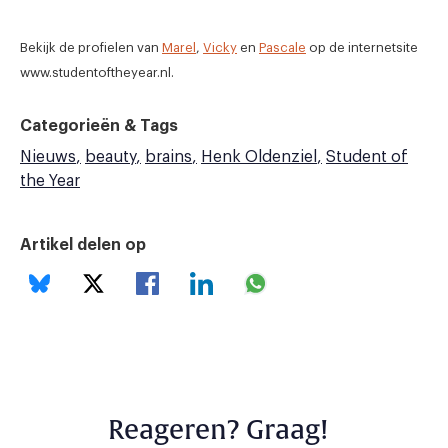
Bekijk de profielen van
Marel
,
Vicky
en
Pascale
op de internetsite
www.studentoftheyear.nl.
Categorieën & Tags
Nieuws
beauty
brains
Henk Oldenziel
Student of
the Year
Artikel delen op
Reageren? Graag!