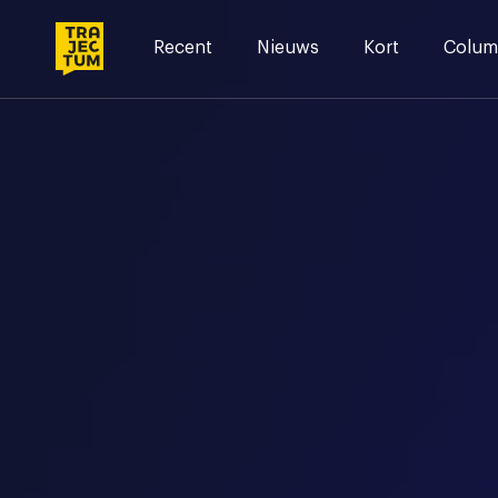
Skip
to
Recent
Nieuws
Kort
Colum
content