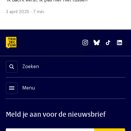
'Ik dacht eerst: ik pas hier niet tussen'
3 april 2025 - 7 min.
Zoeken
menu
Menu
Meld je aan voor de nieuwsbrief