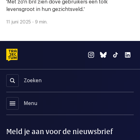
'Met zo'n bril zien dove gebruikers een tolk
levensgroot in hun gezichtsveld.'
11 juni 2025 - 9 min.
Zoeken
menu
Menu
Meld je aan voor de nieuwsbrief