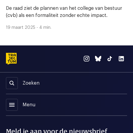
De raad ziet de plannen van het college van bestuur
(cvb) als een formaliteit zonder echte impact.
19 maart 2025 - 4 min.
Zoeken
menu
Menu
Meld je aan voor de nieuwsbrief