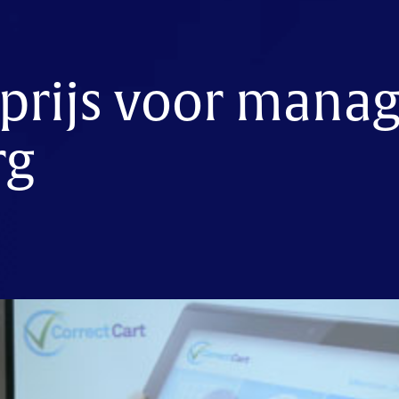
sprijs voor man
rg