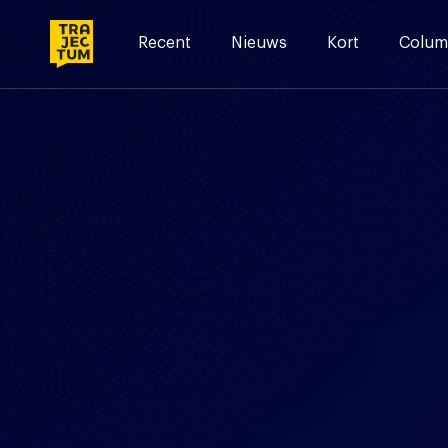
Skip
to
Recent
Nieuws
Kort
Colum
content