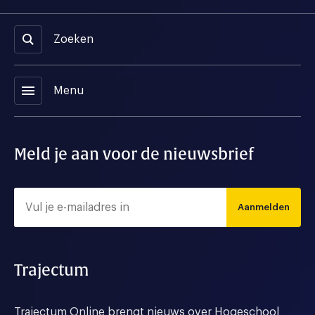
Zoeken
menu
Menu
Meld je aan voor de nieuwsbrief
Aanmelden
Trajectum
Trajectum Online brengt nieuws over Hogeschool