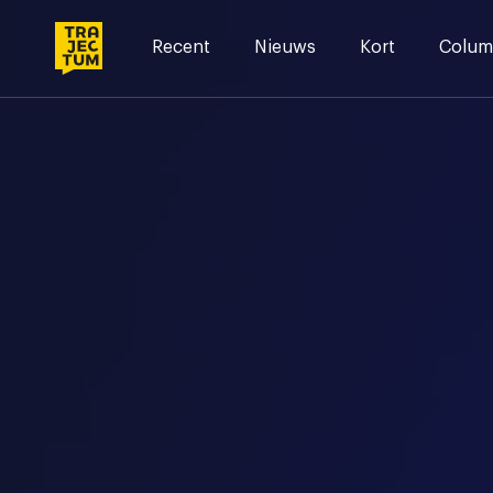
Skip
to
Recent
Nieuws
Kort
Colum
content