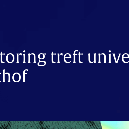
oring treft unive
thof