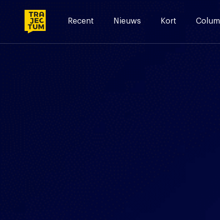
Skip
to
Recent
Nieuws
Kort
Colum
content