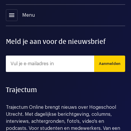
menu
Menu
Meld je aan voor de nieuwsbrief
Aanmelden
Trajectum
Trajectum Online brengt nieuws over Hogeschool
Utrecht. Met dagelijkse berichtgeving, columns,
interviews, achtergronden, foto's, video's en
podcasts. Voor studenten en medewerkers. Van een