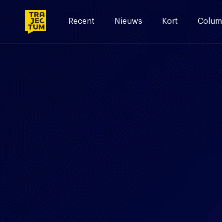
Skip
to
Recent
Nieuws
Kort
Colum
content