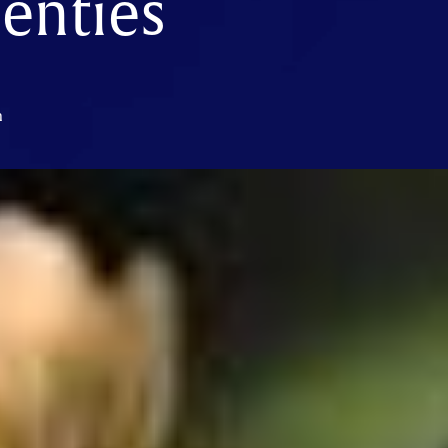
enties
n