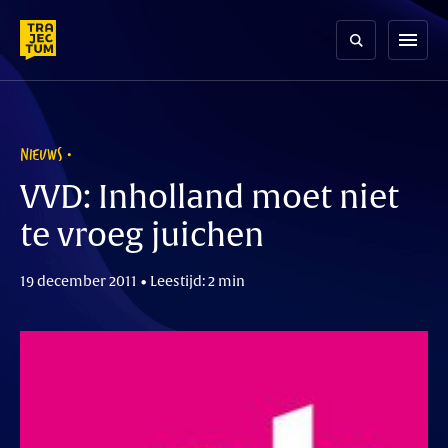
Skip
to
menu
content
NIEUWS
VVD: Inholland moet niet
te vroeg juichen
19 december 2011 • Leestijd: 2 min