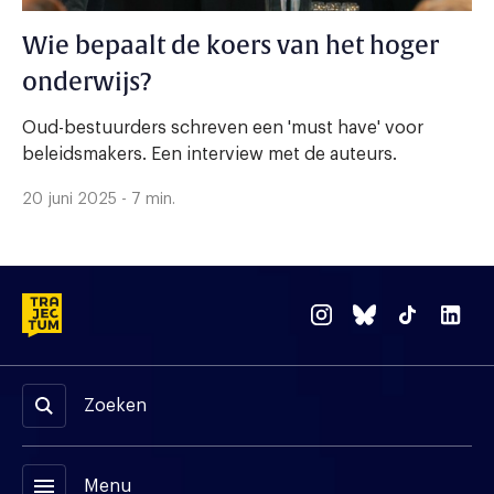
Wie bepaalt de koers van het hoger
onderwijs?
Oud-bestuurders schreven een 'must have' voor
beleidsmakers. Een interview met de auteurs.
20 juni 2025 - 7 min.
Zoeken
menu
Menu