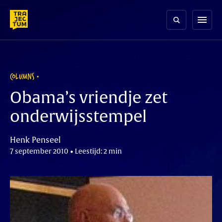
Skip
to
menu
content
COLUMNS
Obama’s vriendje zet
onderwijsstempel
Henk Penseel
7 september 2010 • Leestijd: 2 min