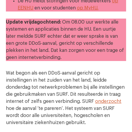
De HU meldt storingen voor medewerkers
op
EENHU
en voor studenten
op MyHU.
Update vrijdagochtend:
Om 08.00 uur werkte alle
systemen en applicaties binnen de HU. Een uurtje
later meldde SURF echter dat er weer sprake is van
een grote DDoS-aanval, gericht op verschillende
plekken in het land. Dat kan zorgen voor een trage of
geen internetverbinding.
Wat begon als een DDoS-aanval gericht op
instellingen in het zuiden van het land, leidde
donderdag tot netwerkproblemen bij alle instellingen
die gebruikmaken van SURF. Dit resulteerde in traag
internet of zelfs geen verbinding. SURF
onderzocht
hoe de aanval ’te pareren’. Het systeem van SURF
wordt door alle universiteiten, hogescholen en
universitaire ziekenhuizen gebruikt.