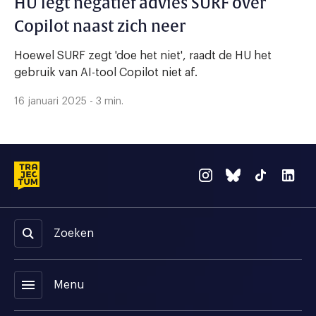
HU legt negatief advies SURF over
Copilot naast zich neer
Hoewel SURF zegt 'doe het niet', raadt de HU het
gebruik van AI-tool Copilot niet af.
16 januari 2025 - 3 min.
Zoeken
menu
Menu