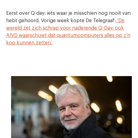
Eerst over Q-day: iets waar je misschien nog nooit van
hebt gehoord. Vorige week kopte De Telegraaf:
‘De
wereld zet zich schrap voor naderende Q-Day: ook
AIVD waarschuwt dat quantumcomputers alles op z’n
kop kunnen zetten.’