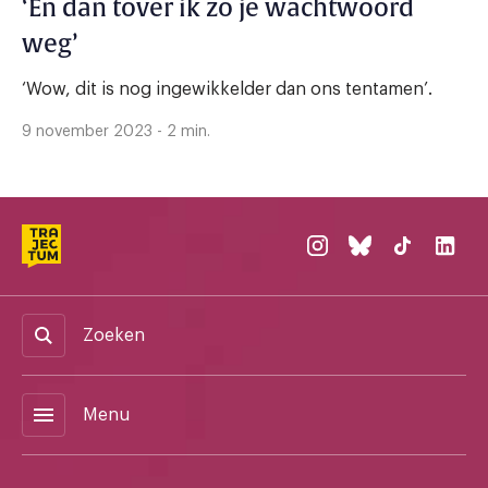
‘En dan tover ik zo je wachtwoord
weg’
‘Wow, dit is nog ingewikkelder dan ons tentamen’.
9 november 2023 - 2 min.
Zoeken
menu
Menu