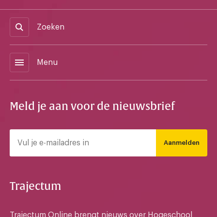
Zoeken
menu
Menu
Meld je aan voor de nieuwsbrief
Aanmelden
Trajectum
Trajectum Online brengt nieuws over Hogeschool