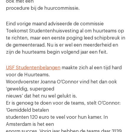
ook met een
procedure bij de huurcommissie.
Eind vorige maand adviseerde de commissie
Toekomst Studentenhuisvesting al om
huurteams
op
te richten, maar een eerste poging leed schipbreuk in
de gemeenteraad. Nu is er wel een meerderheid en
zijn de
huurteams
begin volgend jaar een feit.
USF Studentenbelangen
maakte zich al een tijd hard
voor de
Huurteams.
Woordvoerster Joanna O’Connor vind het dan ook
‘geweldig, supergoed
nieuws’ dat het nu wel gelukt is.
Er is genoeg te doen voor de teams, stelt O’Connor:
‘Gemiddeld betalen
studenten 120 euro te veel voor hun kamer. In
Amsterdam is het een
enorm succes. Vorig jaar hebben de teams daar 3139