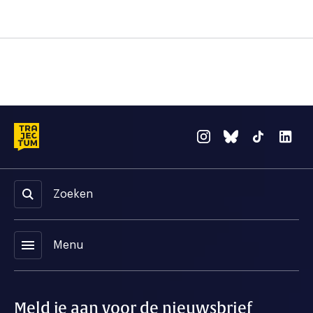
Zoeken
menu
Menu
Meld je aan voor de nieuwsbrief