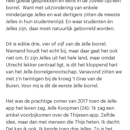
heel goede gesprekken en eens in de zoveel tijd een
borrel. Want met uitzondering van enkele
minderjarige Jelles en wat dertigers zitten de meeste
Jelles in hun studententijd. En waar studenten én
Jelles zijn, daar moet natuurlijk geborreld worden.
Dit is editie drie, vier of vijf van de Jelle-borrel.
Niemand houdt het echt bij, maar daar gaat het ook
niet om. Er zijn Jelles uit het hele land, maar omdat
Utrecht lekker centraal ligt, is dit het kloppend hart
van het Jelle-borrelgenootschap. Vanavond zitten we
met z’n twintigen bij de kroeg ’t Gras van de
Buren. Voor mij is dit de eerste Jelle-borrel.
Het was de prachtige zomer van 2017 toen de Jelle-
app het leven zag. Jelle Koopman (24): ‘Ik zag een
artikel voorbijkomen over de Thijssen-app. Zelfde
idee, maar dan met mensen die Thijs heten. Ik dacht:
Dat kan ik ook. Ik kende toen drie Jelles. Zo is het