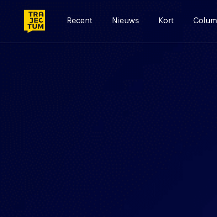
Skip
to
Recent
Nieuws
Kort
Colum
content